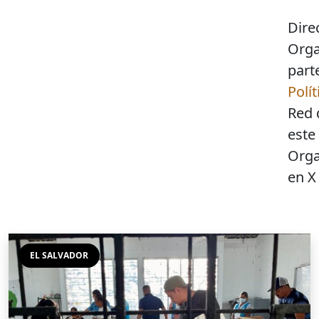
Dire
Orga
part
Polí
Red 
este
Orga
en 
EL SALVADOR