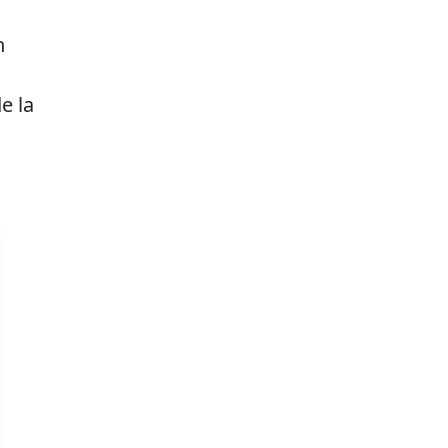
n
e la