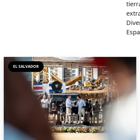
tier
extr
Dive
Espa
EL SALVADOR