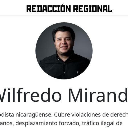
ilfredo Miran
odista nicaragüense. Cubre violaciones de derec
nos, desplazamiento forzado, tráfico ilegal de