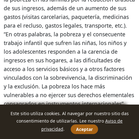
de sus ingresos, además de un aumento de sus
gastos (visitas carcelarias, paquetería, medicinas
para el recluso, gastos legales, transporte, etc.).
“En otras palabras, la pobreza y el consecuente
trabajo infantil que sufren las niñas, los niños y
los adolescentes responden a la carencia de
ingresos en sus hogares, a las dificultades de
acceso a los servicios básicos y a otros factores
vinculados con la sobrevivencia, la discriminación
y la exclusión. La pobreza los hace más
vulnerables a no ejercer sus derechos elementales
consagrados en instrumentos internacionales”,
plantea la UDJ.
Este sitio utiliza cookies. Al navegar por nuestro sitio das
consentimiento de utilizarlas. Lee nuestro
Aviso de
Socorro sigue alternando lo que hace en el
privacidad
.
Aceptar
trabajo de su mamá y la atención en el bar del