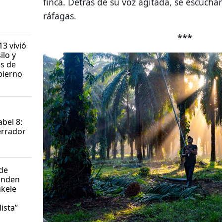
finca. Detrás de su voz agitada, se escuchan
ráfagas.
***
13 vivió
ilo y
es de
bierno
bel 8:
terrador
 de
inden
ukele
l
lista”