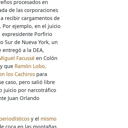
reños procesados en
ada de las corporaciones
 a recibir cargamentos de
. Por ejemplo, en el juicio
l expresidente Porfirio
to Sur de Nueva York, un
e entregó a la DEA,
Miguel Facussé
en Colón
 y que
Ramón Lobo,
on los Cachiros
para
 caso, pero salió libre
o juicio por narcotráfico
nte Juan Orlando
periodísticos
y el
mismo
de coca en las montañas