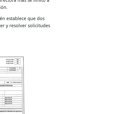
rectora más se limitó a
ión.
ién establece que dos
er y resolver solicitudes