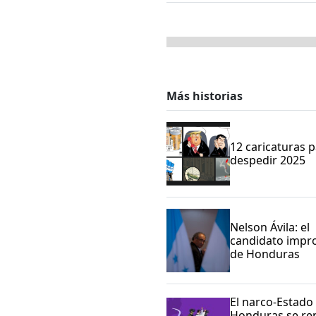
Más historias
12 caricaturas 
despedir 2025
Nelson Ávila: el
candidato impr
de Honduras
El narco-Estado
Honduras se re