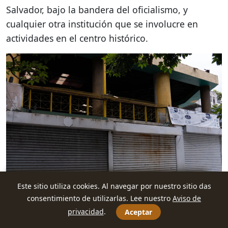
Salvador, bajo la bandera del oficialismo, y
cualquier otra institución que se involucre en
actividades en el centro histórico.
Este sitio utiliza cookies. Al navegar por nuestro sitio das
consentimiento de utilizarlas. Lee nuestro
Aviso de
Las nuevas normativas y los planes del gobierno
privacidad
.
apuestan por inversiones millonarias. Dueños de
Aceptar
inmuebles y negocios se han visto obligados a vender