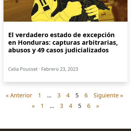
El verdadero estado de excepción
en Honduras: capturas arbitrarias,
abusos y 49 casos judicializados
Celia Pousset ·
Febrero 23, 2023
« Anterior
1
…
3
4
5
6
Siguiente »
«
1
…
3
4
5
6
»