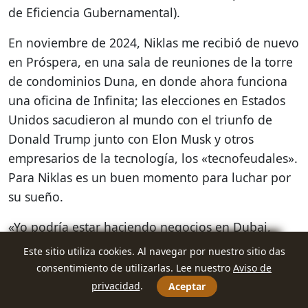
de Eficiencia Gubernamental).
En noviembre de 2024, Niklas me recibió de nuevo
en Próspera, en una sala de reuniones de la torre
de condominios Duna, en donde ahora funciona
una oficina de Infinita; las elecciones en Estados
Unidos sacudieron al mundo con el triunfo de
Donald Trump junto con Elon Musk y otros
empresarios de la tecnología, los «tecnofeudales».
Para Niklas es un buen momento para luchar por
su sueño.
«Yo podría estar haciendo negocios en Dubai,
pero prefiero hacerlo aquí o en Latinoamérica,
Este sitio utiliza cookies. Al navegar por nuestro sitio das
porque en Dubai ya todos son ricos, aquí mi
consentimiento de utilizarlas. Lee nuestro
Aviso de
trabajo tiene más impacto. En un año, las cosas
privacidad
.
Aceptar
pueden cambiar y la razón prevalecerá», dijo,